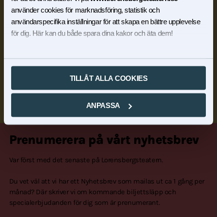
använder cookies för marknadsföring, statistik och
användarspecifika inställningar för att skapa en bättre upplevelse
för dig. Här kan du både spara dina kakor och äta dem!
TILLÅT ALLA COOKIES
ANPASSA
Prenumerera på vårt nyhetsbrev
Var först med det senaste på Lorensbergsteatern.
Du vet väl att vi har ett Nyhetsbrev som mailas ut ca 1 gång per
månad? Där skriver vi om kommande biljettsläpp och
specialerbjudanden för dig som är prenumerant.