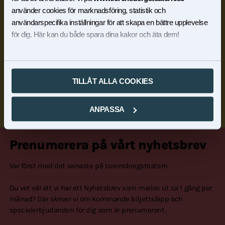
använder cookies för marknadsföring, statistik och
användarspecifika inställningar för att skapa en bättre upplevelse
för dig. Här kan du både spara dina kakor och äta dem!
TILLÅT ALLA COOKIES
ANPASSA
Prenumerera på vårt nyhetsbrev
Var först med det senaste på Lorensbergsteatern.
Du vet väl att vi har ett Nyhetsbrev som mailas ut ca 1 gång per
månad? Där skriver vi om kommande biljettsläpp och
specialerbjudanden för dig som är prenumerant.