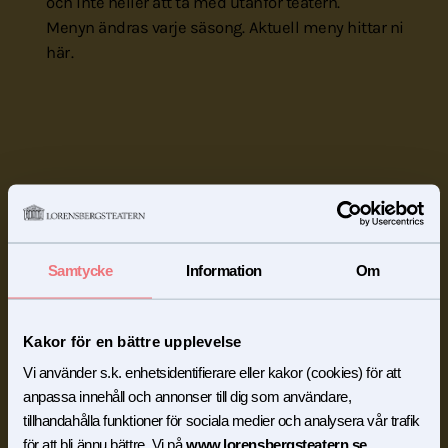
och inte heller att ta med utanför teatern.
Menyn ändras varje säsong.
Aktuell meny hittar ni
här
.
Samtycke
Information
Om
Kakor för en bättre upplevelse
Vi använder s.k. enhetsidentifierare eller kakor (cookies) för att
anpassa innehåll och annonser till dig som användare,
tillhandahålla funktioner för sociala medier och analysera vår trafik
för att bli ännu bättre. Vi på
www.lorensbergsteatern.se