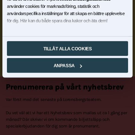
använder cookies för marknadsföring, statistik och
användarspecifika inställningar för att skapa en bättre upplevelse
för dig. Här kan du både spara dina kakor och äta dem!
TILLÅT ALLA COOKIES
ANPASSA
Prenumerera på vårt nyhetsbrev
Var först med det senaste på Lorensbergsteatern.
Du vet väl att vi har ett Nyhetsbrev som mailas ut ca 1 gång per
månad? Där skriver vi om kommande biljettsläpp och
specialerbjudanden för dig som är prenumerant.