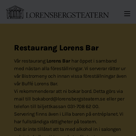
Gå direkt till sidinnehållet
ME
Restaurang Lorens Bar
Vår restaurang
Lorens Bar
har öppet i samband
med nästan alla föreställningar. Vi serverar rätter ur
vår Bistromeny och innan vissa föreställningar även
vår Buffé Lorens Bar.
Vi rekommenderar att ni bokar bord. Detta görs via
mail till
bokabord@lorensbergsteatern.se
eller per
telefon till biljettkassan
031-708 62 00
.
Servering finns även i Lilla baren på entréplanet. Vi
har fullständiga rättigheter på teatern.
Det är inte tillåtet att ta med alkohol in i salongen