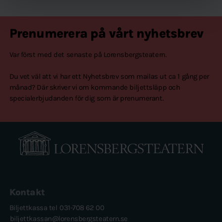
Prenumerera på vårt nyhetsbrev
Var först med det senaste på Lorensbergsteatern.
Du vet väl att vi har ett Nyhetsbrev som mailas ut ca 1 gång per
månad? Där skriver vi om kommande biljettsläpp och
specialerbjudanden för dig som är prenumerant.
Kontakt
Biljettkassa tel
031-708 62 00
biljettkassan@lorensbergsteatern.se