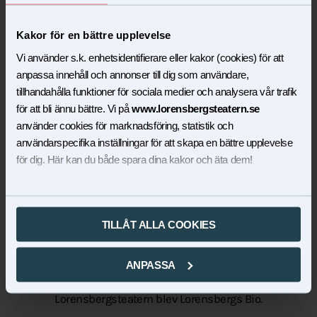
platser som icke medför nedre parketts förpliktelser i
avseende på toaletten”.
Kakor för en bättre upplevelse
Maskinerierna på scenen, i form av motordriven vridscen,
omfattande belysningsutrustning och ett klurigt
Vi använder s.k. enhetsidentifierare eller kakor (cookies) för att
överbyggt orkesterdike, var liksom den enorma
anpassa innehåll och annonser till dig som användare,
tillhandahålla funktioner för sociala medier och analysera vår trafik
ljuskronan i salongen, norra Europas modernaste. Bland
för att bli ännu bättre. Vi på
www.lorensbergsteatern.se
annat detta lockade så småningom storheter som Per
använder cookies för marknadsföring, statistik och
Lindberg och Knut Ström till Lorensbergsteatern och
användarspecifika inställningar för att skapa en bättre upplevelse
under 20-talet var det den mest omskrivna scenen i
för dig. Här kan du både spara dina kakor och äta dem!
Sverige.
Produktionerna avlöste varandra i rasande takt och allt
eftersom åren gick blev teatern en talteater av rang. Dock
TILLÅT ALLA COOKIES
hade staden under slutet av 20-talet bestämt sig för att
lämna ”provisoriet” och bygga en Stadsteater. Den stod
klar 1934. Då flyttade ensemblen över till det som
ANPASSA
fortfarande idag är Göteborgs Stadsteater och
Lorensbergsteatern blev Lorensbergs Bio.