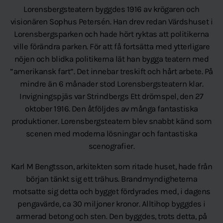
Lorensbergsteatern byggdes 1916 av krögaren och
visionären Sophus Petersén. Han drev redan Värdshuset i
Lorensbergsparken och hade hört ryktas att politikerna
ville förändra parken. För att få fortsätta med ytterligare
nöjen och blidka politikerna lät han bygga teatern med
”amerikansk fart”. Det innebar treskift och hårt arbete. På
mindre än 6 månader stod Lorensbergsteatern klar.
Invigningspjäs var Strindbergs Ett drömspel, den 27
oktober 1916. Den åtföljdes av många fantastiska
produktioner. Lorensbergsteatern blev snabbt känd som
scenen med moderna lösningar och fantastiska
scenografier.
Karl M Bengtsson, arkitekten som ritade huset, hade från
början tänkt sig ett trähus. Brandmyndigheterna
motsatte sig detta och bygget fördyrades med, i dagens
pengavärde, ca 30 miljoner kronor. Alltihop byggdes i
armerad betong och sten. Den byggdes, trots detta, på