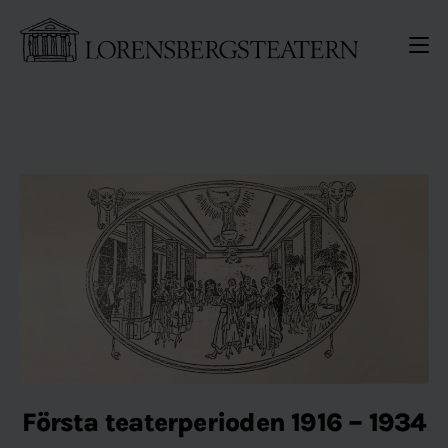
Gå direkt till sidinnehållet
ME
Första teaterperioden 1916 – 1934