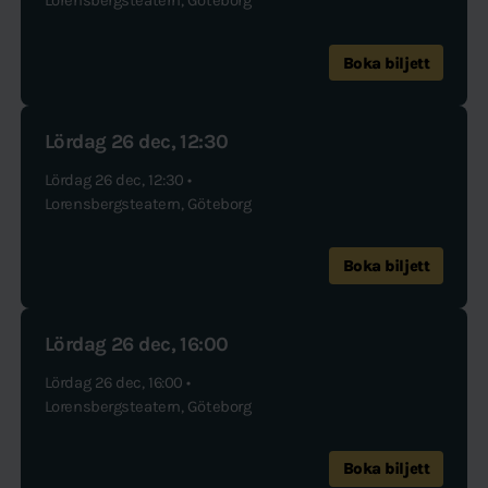
Lorensbergsteatern, Göteborg
Ronja Rövardotter är baserad på Astrid Lindgrens bok med
samma namn. Musik: Björn Isfält Dramatisering och regi: Kålle
Boka biljett
Gunnarsson Produktionsbolag: Stage Fantasy, 2Entertain och
Vicky Nöjesproduktion Förlag: NORDISKA APS
Lördag 26 dec, 12:30
Lördag 26 dec, 12:30 •
Lorensbergsteatern, Göteborg
Boka biljett
Lördag 26 dec, 16:00
Lördag 26 dec, 16:00 •
Lorensbergsteatern, Göteborg
Boka biljett