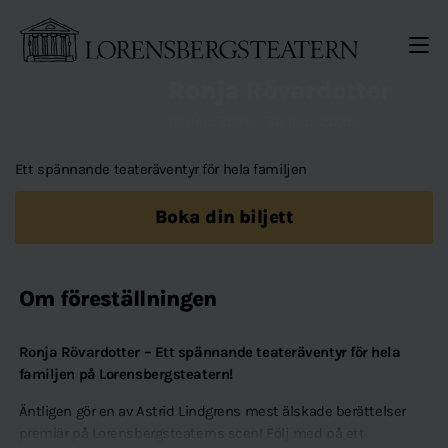
Gå direkt till sidinnehållet
ME
Ronja Rövardotter
19 dec, 2026 - 30 dec, 2026
Ett spännande teateräventyr för hela familjen
Boka din biljett
Om föreställningen
Ronja Rövardotter – Ett spännande teateräventyr för hela
familjen på Lorensbergsteatern!
Äntligen gör en av Astrid Lindgrens mest älskade berättelser
premiär på Lorensbergsteaterns scen! Följ med på ett