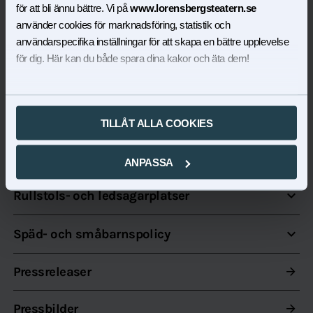
Genre
för att bli ännu bättre. Vi på
www.lorensbergsteatern.se
Familjeteater
använder cookies för marknadsföring, statistik och
användarspecifika inställningar för att skapa en bättre upplevelse
Pris
för dig. Här kan du både spara dina kakor och äta dem!
Från 495 kr
TILLÅT ALLA COOKIES
expand_more
Kontakt
ANPASSA
expand_more
Rullstols- och ledsagarplatser
expand_more
Späd- och småbarnspolicy
Pressreleaser
arrow_forward
Pressbilder
arrow_forward