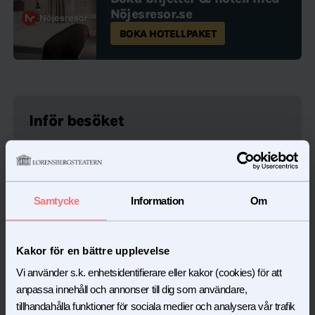
Nöjesresor.se​​​​‌ ‍ ​‍​‍‌‍ ‌ ​‍‌‍‍‌‌‍‌ ‌‍‍‌‌‍ ‍​‍​‍​ ‍‍​‍​‍‌ ​ ‌‍​‌‌‍ ‍‌‍‍‌‌ ‌​‌ ‍‌​‍ ‍‌‍‍‌‌‍ ​‍​‍​‍ ​​‍​‍‌‍‍​‌ ​‍‌‍‌‌‌‍‌‍​‍​‍​ ‍‍​‍​‍​‍ ‌ ​ ‌ ‌​‌ ‌‌‌‍‌​‌‍‍‌‌‍ ​‍ ‌‍‍‌‌‍ ‍‌ ‌​‌‍‌‌‌‍ ‍‌ ‌​​‍ ‌‍‌‌‌‍‌​‌‍‍‌‌ ‌​​‍ ‌‍ ‌‌‍ ‌‍‌​‌‍‌‌​ ‌‌ ​​‌ ​‍‌‍‌‌‌ ​ ‌‍‌‌‌‍ ‍‌ ‌​‌‍​‌‌ ‌​‌‍‍‌‌‍ ‌‍ ‍​ ‍ ‌‍‍‌‌‍‌​​ ‌​ ​​​ ‍‌​ ‌​‌‍​‍​ ‌​‌‍​‍‌‍​‍​ ​​​‍ ‌​ ‌ ‌‍​‍​ ​ ​ ‌​​‍ ‌​ ‌​‌‍​‍​ ‍‌‌‍​ ​‍ ‌​ ‍‌‌‍​‌‌‍‌​‌‍‌‍​‍ ‌​ ‌‌​ ‌ ​ ‍​​ ‍​​ ​​‌‍​‍‌‍​ ‌‍‌​​ ‌​‌‍‌‌‌‍‌‌​ ‌‌​ ‍ ‌ ‌​‌ ‍‌‌ ​​‌‍‌‌​ ‌‌ ​ ‌‍‍​‌‍ ‌ ‌ ​ ‍ ‌ ​​‌‍​‌‌ ‌​‌‍‍​​ ‌‌ ​​‌ ​‍‌‍ ‌‍ ‌‌‍ ‌ ‌​‌‍‍‌‌‍ ‌‍ ‍‌​ ​‌‍‍‌‌‍ ‍‌‍‍ ‌ ​ ​‍‌‌​ ‌‌‌​​‍‌‌ ‌‍‍ ‌‍‌‌‌ ‍‌​‍‌‌​ ​ ‌​‌​​‍‌‌​ ​ ‌​‌​​‍‌‌​ ​‍​ ​‍‌‍​‌‌‍​‌​ ‍​​ ‍‌‌‍‌​‌‍‌‌‌‍‌‍​ ‍‌​ ‌‌‌‍‌‌​ ‍‌​ ​​​‍‌‌​ ​‍​ ​‍​‍‌‌​ ‌‌‌​‌​​‍ ‍‌‍ ​‌‍‍‌‌‍ ‍‌‍‍ ​‍ ‍‌‍ ​‌‍​‌‌‍​‍‌‍‌‌‌‍ ​​ ‌‍​‍‌‍​‌‌ ​ ‌‍‌‌‌‌‌‌‌ ​‍‌‍ ​​ ‌​‍‌‌​ ​‍‌​‌‍‌ ​ ‌ ‌​‌ ‌‌‌‍‌​‌‍‍‌‌‍ ​‍‌‍‌‍‍‌‌‍‌​​ ‌​ ​​​ ‍‌​ ‌​‌‍​‍​ ‌​‌‍​‍‌‍​‍​ ​​​‍ ‌​ ‌ ‌‍​‍​ ​ ​ ‌​​‍ ‌​ ‌​‌‍​‍​ ‍‌‌‍​ ​‍ ‌​ ‍‌‌‍​‌‌‍‌​‌‍‌‍​‍ ‌​ ‌‌​ ‌ ​ ‍​​ ‍​​ ​​‌‍​‍‌‍​ ‌‍‌​​ ‌​‌‍‌‌‌‍‌‌​ ‌‌​‍‌‍‌ ‌​‌ ‍‌‌ ​​‌‍‌‌​ ‌‌ ​ ‌‍‍​‌‍ ‌ ‌ ​‍‌‍‌ ​​‌‍​‌‌ ‌​‌‍‍​​ ‌‌ ​​‌ ​‍‌‍ ‌‍ ‌‌‍ ‌ ‌​‌‍‍‌‌‍ ‌‍ ‍‌​ ​‌‍‍‌‌‍ ‍‌‍‍ ‌ ​ ​‍‌‌​ ‌‌‌​​‍‌‌ ‌‍‍ ‌‍‌‌‌ ‍‌​‍‌‌​ ​ ‌​‌​​‍‌‌​ ​ ‌​‌​​‍‌‌​ ​‍​ ​‍‌‍​‌‌‍​‌​ ‍​​ ‍‌‌‍‌​‌‍‌‌‌‍‌‍​ ‍‌​ ‌‌‌‍‌‌​ ‍‌​ ​​​‍‌‌​ ​‍​ ​‍​‍‌‌​ ‌‌‌​‌​​‍ ‍‌‍ ​‌‍‍‌‌‍ ‍‌‍‍ ​‍ ‍‌‍ ​‌‍​‌‌‍​‍‌‍‌‌‌‍ ​​‍‌‍‌ ​​‌‍‌‌‌ ​‍‌ ​ ‌ ​​‌‍‌‌‌‍​ ‌ ‌​‌‍‍‌‌ ‌‍‌‍‌‌​ ‌‌ ​​‌ ‌‌‌‍​‍‌‍ ​‌‍‍‌‌ ​ ‌‍‍​‌‍‌‌‌‍‌​​‍​‍‌ ‌
BOKA HOTELLPAKET
Inför besöket
Föreställningslängd
2 timmar inkl. paus
Samtycke
Information
Om
Spelas
19 dec - 30 dec 2026
Kakor för en bättre upplevelse
Åldersgräns
Vi använder s.k. enhetsidentifierare eller kakor (cookies) för att
Från 5 år beroende på barnets teatervana
anpassa innehåll och annonser till dig som användare,
tillhandahålla funktioner för sociala medier och analysera vår trafik